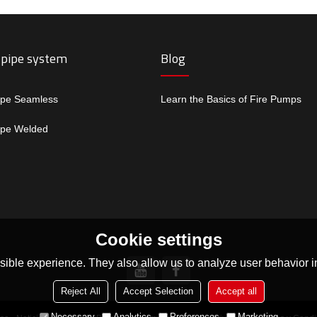
 pipe system
Blog
ipe Seamless
Learn the Basics of Fire Pumps
ipe Welded
Cookie settings
ible experience. They also allow us to analyze user behavior in
Reject All
Accept Selection
Accept all
Necessary
Analytics
Preferences
Marketing