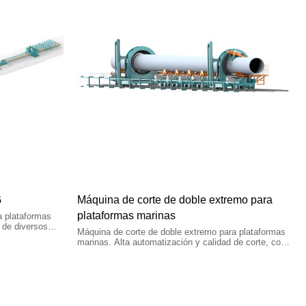
G
Máquina de corte de doble extremo para
plataformas marinas
a plataformas
 de diversos
Máquina de corte de doble extremo para plataformas
flexible mejora
marinas. Alta automatización y calidad de corte, con
n seguimiento
anidamiento optimizado y múltiples métodos de
 lo que
programación.
ldadura.