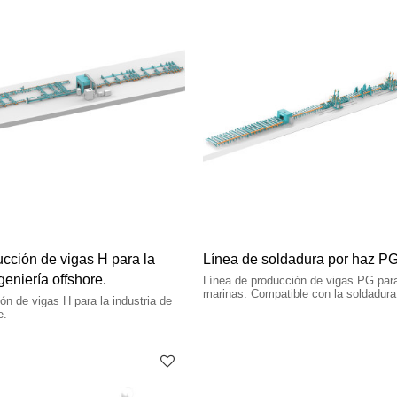
cción de vigas H para la
Línea de soldadura por haz P
geniería offshore.
Línea de producción de vigas PG par
marinas. Compatible con la soldadura
ón de vigas H para la industria de
tipos de vigas marinas, la producción 
e.
la eficiencia; cordón de soldadura co
láser, arranque y parada automáticos,
garantiza precisión y calidad en la so