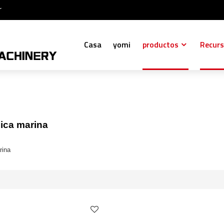
r
Casa
yomi
productos
Recur
lica marina
rina