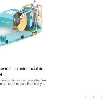
ostura circunferencial de
re
fresado de ranuras de soldaduras
en punto en tubos cilíndricos y
amiento automático con diámetro de
de 3000 a 15000 mm y longitud de
1