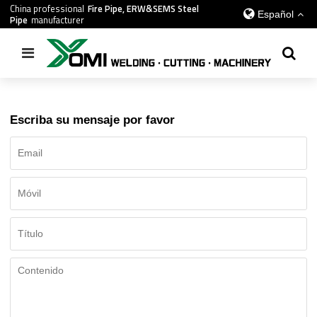
China professional
Fire Pipe, ERW&SEMS Steel
Español
Pipe
manufacturer
Inicio
/
Contacto
Escriba su mensaje por favor