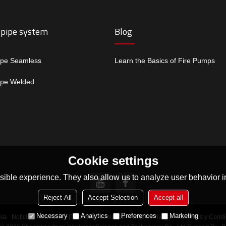
 pipe system
Blog
ipe Seamless
Learn the Basics of Fire Pumps
ipe Welded
Cookie settings
ible experience. They also allow us to analyze user behavior in
Reject All
Accept Selection
Accept all
Necessary
Analytics
Preferences
Marketing
sa
Noticias
Contacto
Problemas comunes
Noticia Privada
Términos y Condi