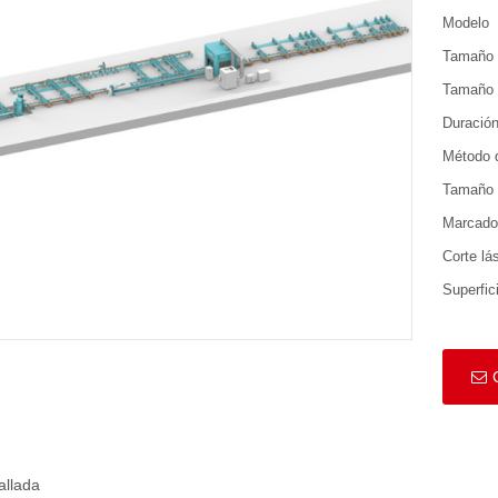
Modelo
Tamaño d
Tamaño 
Duración
Método 
Tamaño 
Marcado
Corte lá
Superfic
allada