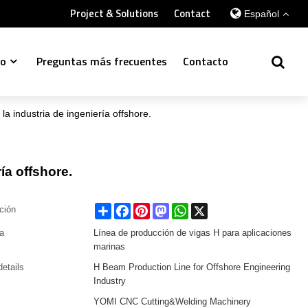
Project & Solutions
Contact
Español
so
Preguntas más frecuentes
Contacto
a industria de ingeniería offshore.
ía offshore.
Share
Facebook
Pinterest
Mastodon
WhatsApp
X
ación
ía
Línea de producción de vigas H para aplicaciones
marinas
details
H Beam Production Line for Offshore Engineering
Industry
YOMI CNC Cutting&Welding Machinery