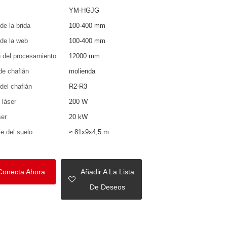
YM-HGJG
e la brida
100-400 mm
de la web
100-400 mm
 del procesamiento
12000 mm
de chaflán
molienda
del chaflán
R2-R3
 láser
200 W
ser
20 kW
ie del suelo
≈ 81x9x4,5 m
Conecta Ahora
Añadir A La Lista
De Deseos