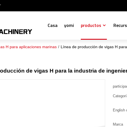
r
Casa
yomi
productos
Recur
gas H para aplicaciones marinas
/
Línea de producción de vigas H para l
oducción de vigas H para la industria de ingenier
particip
Categor
English 
Marca