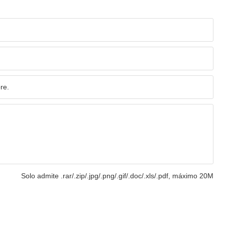
Solo admite .rar/.zip/.jpg/.png/.gif/.doc/.xls/.pdf, máximo 20M