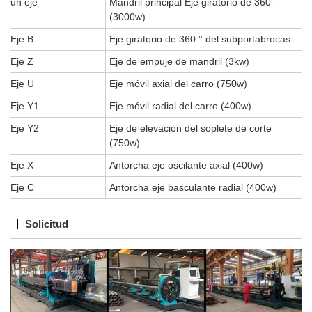
un eje
Mandril principal Eje giratorio de 360°
(3000w)
Eje B
Eje giratorio de 360 ° del subportabrocas
Eje Z
Eje de empuje de mandril (3kw)
Eje U
Eje móvil axial del carro (750w)
Eje Y1
Eje móvil radial del carro (400w)
Eje Y2
Eje de elevación del soplete de corte
(750w)
Eje X
Antorcha eje oscilante axial (400w)
Eje C
Antorcha eje basculante radial (400w)
Solicitud