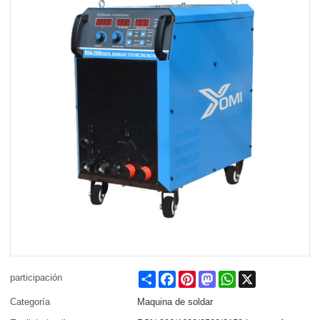
Share
Facebook
Pinterest
Mastodon
WhatsApp
X
participación
Categoría
Maquina de soldar