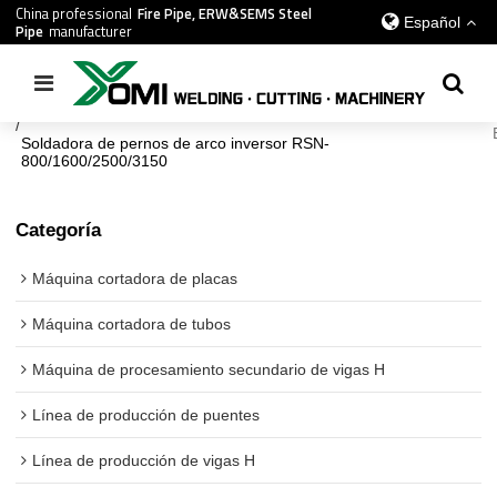
China professional
Fire Pipe, ERW&SEMS Steel
Español
Pipe
manufacturer
Inicio
/
todos
/
Cadena de suministro global
/
Maquina de soldar
/
Soldadora de pernos de arco inversor RSN-
800/1600/2500/3150
Categoría
Máquina cortadora de placas
Máquina cortadora de tubos
Máquina de procesamiento secundario de vigas H
Línea de producción de puentes
Línea de producción de vigas H