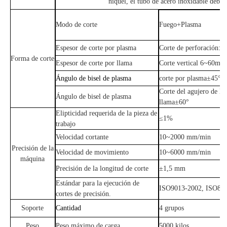
níquel, el tubo de acero inoxidable debe 
Modo de corte
Fuego
+
Plasma
Espesor de corte por plasma
Corte de perforación: 
Forma de corte
Espesor de corte por llama
Corte vertical 6
~
60mm 
Ángulo de bisel de plasma
corte por plasma
±45°
Corte del agujero de la
Ángulo de bisel de plasma
llama±60°
Elipticidad requerida de la pieza de
≤1%
trabajo
Velocidad cortante
10
~
2000 mm/min
Precisión de la
Velocidad de movimiento
10
~
6000 mm/min
máquina
Precisión de la longitud de corte
±1,5 mm
Estándar para la ejecución de
ISO9013-2002, ISO820
cortes de precisión.
Soporte
Cantidad
4 grupos
Peso
Peso máximo de carga
5000 kilos