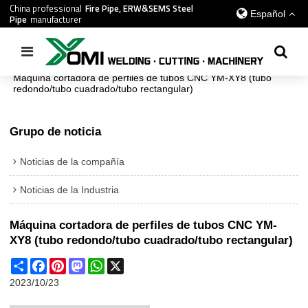
China professional
Fire Pipe, ERW&SEMS Steel
Español
Pipe
manufacturer
Inicio
/
todos
/
Noticias de la compañía
/
Máquina cortadora de perfiles de tubos CNC YM-XY8 (tubo
redondo/tubo cuadrado/tubo rectangular)
Grupo de noticia
Noticias de la compañía
Noticias de la Industria
Máquina cortadora de perfiles de tubos CNC YM-
XY8 (tubo redondo/tubo cuadrado/tubo rectangular)
Share
Facebook
Pinterest
Mastodon
WhatsApp
X
2023/10/23