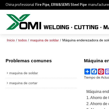
China professional
Fire Pipe, ERW&SEMS Steel Pipe
manufacture
Inicio
/
todos
/
maquina de soldar
/
Máquina enderezadora de sol
Problemas comunes
Máquina en
Share
Facebo
Pin
maquina de soldar
Tiempo de Actua
maquina de cortar
Máquina ende
1. Ahorro de 
2. Ahorro de 