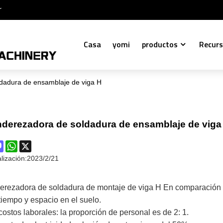
r
Casa
yomi
productos
Recur
dadura de ensamblaje de viga H
derezadora de soldadura de ensamblaje de viga
ok
terest
Mastodon
WhatsApp
X
lización:
2023/2/21
rezadora de soldadura de montaje de viga H En comparación con
tiempo y espacio en el suelo.
costos laborales: la proporción de personal es de 2: 1.