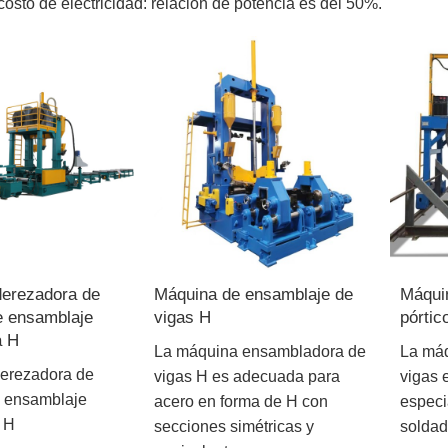
costo de electricidad: relación de potencia es del 50%.
erezadora de
Máquina de ensamblaje de
Máqui
e ensamblaje
vigas H
pórtic
a H
La máquina ensambladora de
La máq
erezadora de
vigas H es adecuada para
vigas 
e ensamblaje
acero en forma de H con
especia
 H
secciones simétricas y
soldad