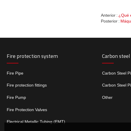
Anterior
¿Qué e
Posterior
Máqui
Fire protection system
Carbon steel
Fire Pipe
Carbon Steel P
Fire protection fittings
Carbon Steel P
Fire Pump
Other
Fire Protection Valves
Electrical Metallic Tubing (EMT)