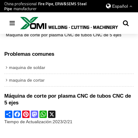
China professional
Fire Pipe, ERW&SEMS Steel
Español
Pipe
manufacturer
Inicio
/
todos
/
maquina de cortar
/
Máquina de corte por plasma CNC de tubos CNC de 5 ejes
Problemas comunes
maquina de soldar
maquina de cortar
Máquina de corte por plasma CNC de tubos CNC de
5 ejes
Share
Facebook
Pinterest
Mastodon
WhatsApp
X
Tiempo de Actualización:
2023/2/21