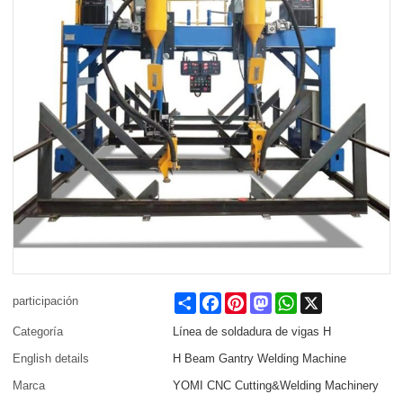
Share
Facebook
Pinterest
Mastodon
WhatsApp
X
participación
Categoría
Línea de soldadura de vigas H
English details
H Beam Gantry Welding Machine
Marca
YOMI CNC Cutting&Welding Machinery