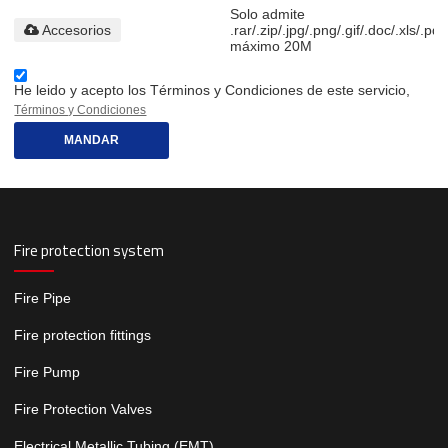
Solo admite
Accesorios
.rar/.zip/.jpg/.png/.gif/.doc/.xls/.pdf
máximo 20M
He leido y acepto los Términos y Condiciones de este servicio,
Términos y Condiciones
MANDAR
Fire protection system
Fire Pipe
Fire protection fittings
Fire Pump
Fire Protection Valves
Electrical Metallic Tubing (EMT)