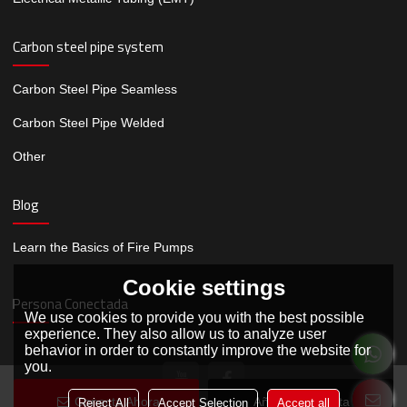
Carbon steel pipe system
Carbon Steel Pipe Seamless
Carbon Steel Pipe Welded
Other
Blog
Learn the Basics of Fire Pumps
Cookie settings
Persona Conectada
We use cookies to provide you with the best possible
experience. They also allow us to analyze user
behavior in order to constantly improve the website for
you.
Conecta Ahora
Añadir A La Lista De
Reject All
Accept Selection
Accept all