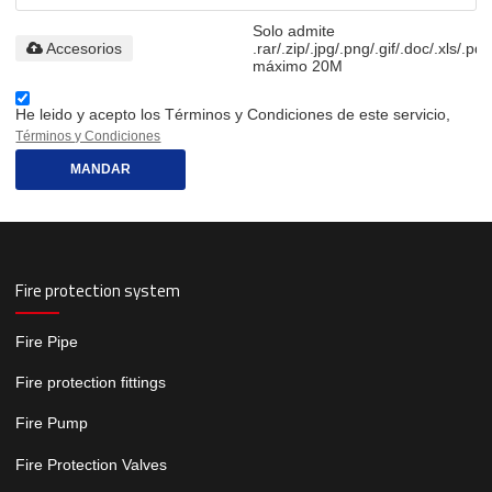
Solo admite
Accesorios
.rar/.zip/.jpg/.png/.gif/.doc/.xls/.pdf
máximo 20M
He leido y acepto los Términos y Condiciones de este servicio,
Términos y Condiciones
MANDAR
Fire protection system
Fire Pipe
Fire protection fittings
Fire Pump
Fire Protection Valves