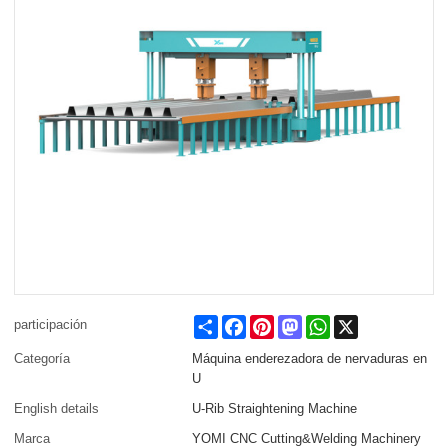
Share
Facebook
Pinterest
Mastodon
WhatsApp
X
participación
Categoría
Máquina enderezadora de nervaduras en
U
English details
U-Rib Straightening Machine
Marca
YOMI CNC Cutting&Welding Machinery