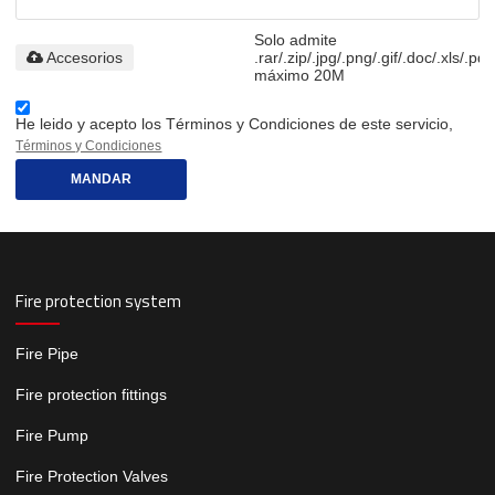
Solo admite
Accesorios
.rar/.zip/.jpg/.png/.gif/.doc/.xls/.pdf
máximo 20M
He leido y acepto los Términos y Condiciones de este servicio,
Términos y Condiciones
MANDAR
Fire protection system
Fire Pipe
Fire protection fittings
Fire Pump
Fire Protection Valves