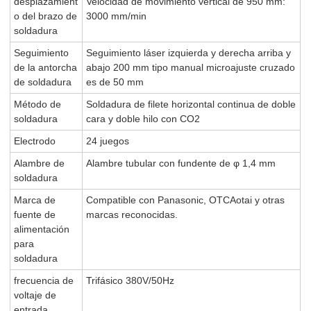
desplazamient
Velocidad de movimiento vertical de 950 mm:
o del brazo de
3000 mm/min
soldadura
Seguimiento
Seguimiento láser izquierda y derecha arriba y
de la antorcha
abajo 200 mm tipo manual microajuste cruzado
de soldadura
es de 50 mm
Método de
Soldadura de filete horizontal continua de doble
soldadura
cara y doble hilo con CO2
Electrodo
24 juegos
Alambre de
Alambre tubular con fundente de φ 1,4 mm
soldadura
Marca de
Compatible con Panasonic, OTCAotai y otras
fuente de
marcas reconocidas.
alimentación
para
soldadura
frecuencia de
Trifásico 380V/50Hz
voltaje de
entrada