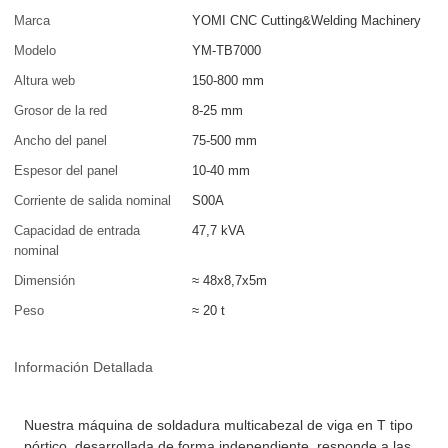
Marca
YOMI CNC Cutting&Welding Machinery
Modelo
YM-TB7000
Altura web
150-800 mm
Grosor de la red
8-25 mm
Ancho del panel
75-500 mm
Espesor del panel
10-40 mm
Corriente de salida nominal
S00A
Capacidad de entrada
47,7 kVA
nominal
Dimensión
≈ 48x8,7x5m
Peso
≈ 20 t
Información Detallada
Nuestra máquina de soldadura multicabezal de viga en T tipo
pórtico, desarrollada de forma independiente, responde a las