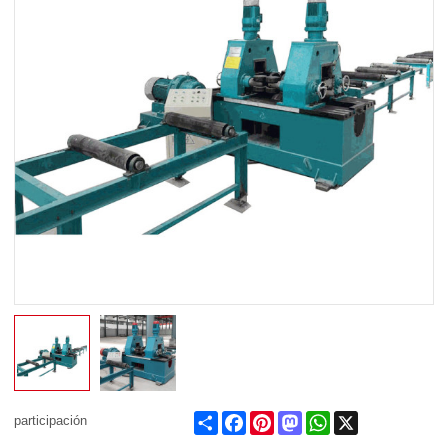
Share
Facebook
Pinterest
Mastodon
WhatsApp
X
participación