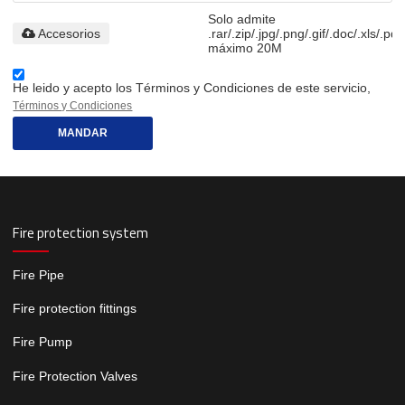
Solo admite
Accesorios
.rar/.zip/.jpg/.png/.gif/.doc/.xls/.pdf
máximo 20M
He leido y acepto los Términos y Condiciones de este servicio,
Términos y Condiciones
MANDAR
Fire protection system
Fire Pipe
Fire protection fittings
Fire Pump
Fire Protection Valves