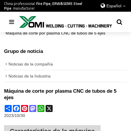
China professional
Fire Pipe, ERW&SEMS Steel
Español
Pipe
manufacturer
Inicio
/
todos
/
Noticias de la Industria
/
Máquina de corte por plasma CNC de tubos de 5 ejes
Grupo de noticia
Noticias de la compañía
Noticias de la Industria
Máquina de corte por plasma CNC de tubos de 5
ejes
Share
Facebook
Pinterest
Mastodon
WhatsApp
X
2023/10/30
Característica de la máquina