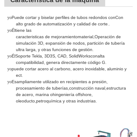
Puede cortar y biselar perfiles de tubos redondos con
Con
yo
alto grado de automatización y calidad de corte.
.
Él
tiene las
yo
caracteristicas
de
mejoramiento
material
,
Operación de
simulación 3D, expansión de nodos, partición de tubería
ultra larga,
y otras funciones de gestión.
Él
Soporte Tekla, 3D3S, CAD, SolidWorks
con
alta
yo
compatibilidad, genera directamente código G
.
puede cortar
acero al carbono, acero inoxidable
, aluminio y
yo
ect.
Es
ampliamente utilizado en
recipientes a presión,
yo
procesamiento de tuberías
,
construcción naval
,
estructura
de acero, marina
oh
ingeniería offshore,
oleoducto
,
petroquímica y otras industrias.