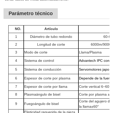
Parámetro técnico
NO.
Artículo
1
Diámetro de tubo redondo
60-6
2
Longitud de corte
6000m/9000m
3
Modo de corte
Llama/Plasma
4
Sistema de control
Advantech IPC con
5
Sistema de conducción
Servomotores japon
6
Espesor de corte por plasma
Depende de la fuent
7
Espesor de corte por llama
Corte vertical 6
60mm
~
8
Plasma
ángulo de bisel
Corte por plasma ±4
Corte del agujero de
9
Fuego
ángulo de bisel
la llama±60°
Elipticidad requerida de la pieza