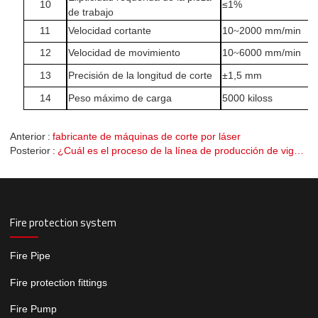
10
≤1%
de trabajo
11
Velocidad cortante
10
2000 mm/min
~
12
Velocidad de movimiento
10
6000 mm/min
~
13
Precisión de la longitud de corte
±1,5 mm
14
Peso máximo de carga
5000 kilos
s
Anterior
fabricante de máquinas de corte por láser
Posterior
¿Cuál es el proceso de la línea de producción de vigas H?
Fire protection system
Fire Pipe
Fire protection fittings
Fire Pump