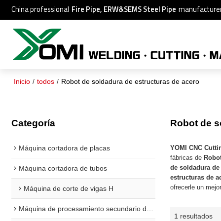
China professional
Fire Pipe, ERW&SEMS Steel Pipe
manufacture
Inicio
/
todos
/
Robot de soldadura de estructuras de acero
Categoría
Robot de s
Máquina cortadora de placas
YOMI CNC Cutti
fábricas de
Robot
de soldadura de 
Máquina cortadora de tubos
estructuras de a
ofrecerle un mejor
Máquina de corte de vigas H
Máquina de procesamiento secundario de vigas H
1 resultados