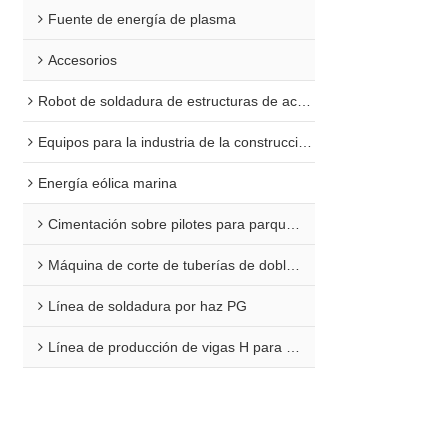
refuerzo de estru
Fuente de energía de plasma
correas, tabiques
Accesorios
Robot de soldadura de estructuras de acero
Equipos para la industria de la construcción naval
Energía eólica marina
Cimentación sobre pilotes para parques eólicos marinos
Máquina de corte de tuberías de doble extremo para plataformas marinas
Línea de soldadura por haz PG
Línea de producción de vigas H para aplicaciones marinas