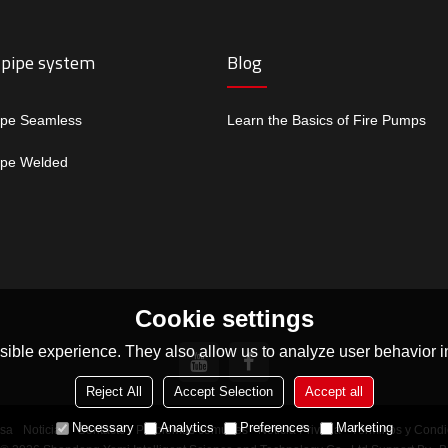
 pipe system
Blog
ipe Seamless
Learn the Basics of Fire Pumps
ipe Welded
Cookie settings
ible experience. They also allow us to analyze user behavior in
Reject All
Accept Selection
Accept all
Necessary
Analytics
Preferences
Marketing
sa
Noticias
Contacto
Problemas comunes
Noticia Privada
Términos y Condi