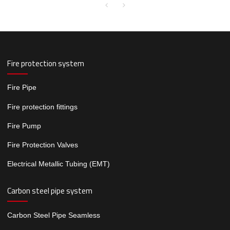
Fire protection system
Fire Pipe
Fire protection fittings
Fire Pump
Fire Protection Valves
Electrical Metallic Tubing (EMT)
Carbon steel pipe system
Carbon Steel Pipe Seamless