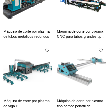
Máquina de corte por plasma
Máquina de corte por plasma
de tubos metálicos redondos
CNC para tubos grandes tipo
banco
Máquina de corte por plasma
Máquina de corte por plasma
de viga H
tipo pórtico portátil de