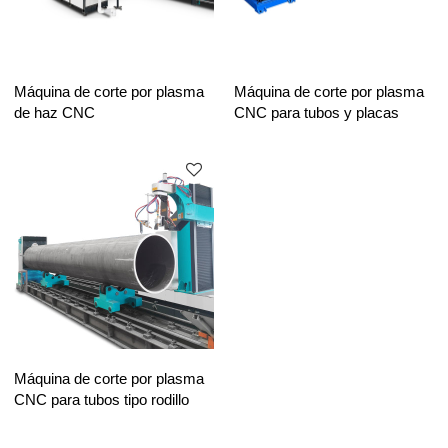
Máquina de corte por plasma
Máquina de corte por plasma
de haz CNC
CNC para tubos y placas
Máquina de corte por plasma
CNC para tubos tipo rodillo