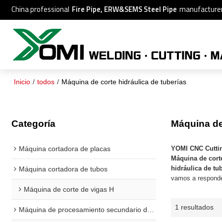
China professional
Fire Pipe, ERW&SEMS Steel Pipe
manufacture
Inicio
/
todos
/
Máquina de corte hidráulica de tuberías
Categoría
Máquina de 
Máquina cortadora de placas
YOMI CNC Cutti
Máquina de corte
hidráulica de tu
Máquina cortadora de tubos
vamos a responde
Máquina de corte de vigas H
1 resultados
Máquina de procesamiento secundario de vigas H