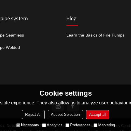
 pipe system
Blog
ipe Seamless
Learn the Basics of Fire Pumps
ipe Welded
Cookie settings
ible experience. They also allow us to analyze user behavior in
Reject All
Accept Selection
Accept all
Necessary
Analytics
Preferences
Marketing
sa
Noticias
Contacto
Problemas comunes
Noticia Privada
Términos y Condi