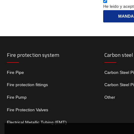
He leido y acept
MANDA
Fire protection system
Carbon steel
Fire Pipe
Carbon Steel P
Fire protection fittings
Carbon Steel P
Fire Pump
Other
Fire Protection Valves
Electrical Metallic Tubing (EMT)