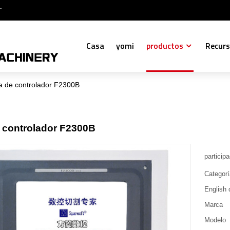
r
Casa
yomi
productos
Recur
a de controlador F2300B
 controlador F2300B
particip
Categor
English 
Marca
Modelo