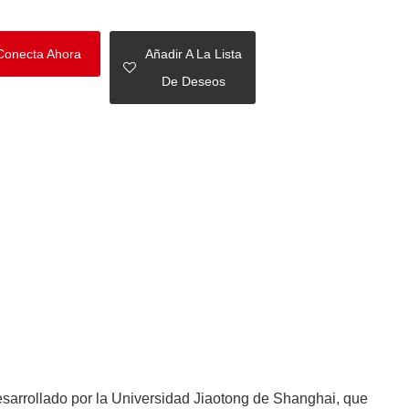
Conecta Ahora
Añadir A La Lista
De Deseos
esarrollado por la Universidad Jiaotong de Shanghai, que