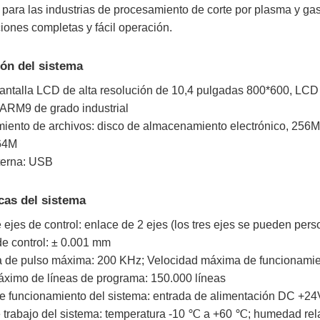
para las industrias de procesamiento de corte por plasma y ga
ciones completas y fácil operación.
ón del sistema
pantalla LCD de alta resolución de 10,4 pulgadas 800*600, LCD
ARM9 de grado industrial
ento de archivos: disco de almacenamiento electrónico, 256
64M
xterna: USB
icas del sistema
jes de control: enlace de 2 ejes (los tres ejes se pueden pers
de control: ± 0.001 mm
 de pulso máxima: 200 KHz; Velocidad máxima de funcionamie
imo de líneas de programa: 150.000 líneas
e funcionamiento del sistema: entrada de alimentación DC +2
 trabajo del sistema: temperatura -10 ℃ a +60 ℃; humedad rel