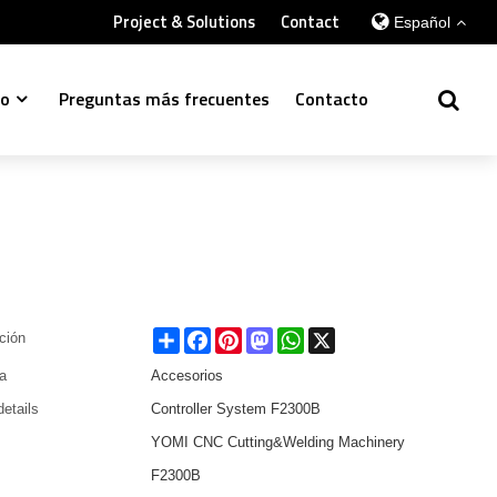
Project & Solutions
Contact
Español
so
Preguntas más frecuentes
Contacto
Share
Facebook
Pinterest
Mastodon
WhatsApp
X
ación
ía
Accesorios
details
Controller System F2300B
YOMI CNC Cutting&Welding Machinery
F2300B