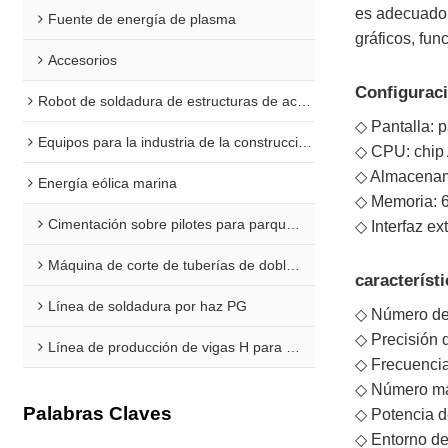
es adecuado 
Fuente de energía de plasma
gráficos, fun
Accesorios
Configuraci
Robot de soldadura de estructuras de acero
◇ Pantalla: 
Equipos para la industria de la construcción naval
◇ CPU: chip 
◇ Almacenami
Energía eólica marina
◇ Memoria: 
Cimentación sobre pilotes para parques eólicos marinos
◇ Interfaz e
Máquina de corte de tuberías de doble extremo para plataformas marinas
característ
Línea de soldadura por haz PG
◇ Número de e
◇ Precisión 
Línea de producción de vigas H para aplicaciones marinas
◇ Frecuencia
◇ Número máx
Palabras Claves
◇ Potencia d
◇ Entorno de