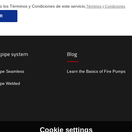
o los Términos y Condiciones de este servicio,
Términos y Condiciones
R
 pipe system
Blog
ipe Seamless
Learn the Basics of Fire Pumps
ipe Welded
Cookie settings