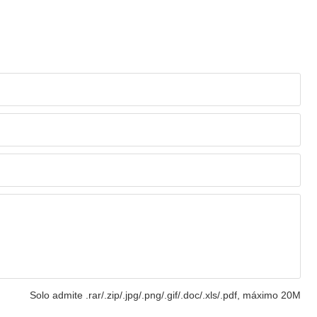
Solo admite .rar/.zip/.jpg/.png/.gif/.doc/.xls/.pdf, máximo 20M