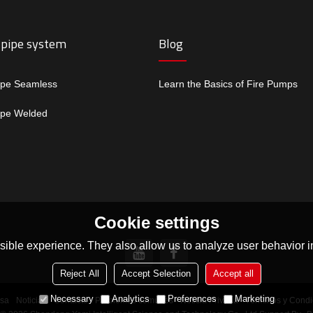
 pipe system
Blog
ipe Seamless
Learn the Basics of Fire Pumps
ipe Welded
Cookie settings
ible experience. They also allow us to analyze user behavior in
Reject All
Accept Selection
Accept all
Necessary
Analytics
Preferences
Marketing
sa
Noticias
Contacto
Problemas comunes
Noticia Privada
Términos y Condi