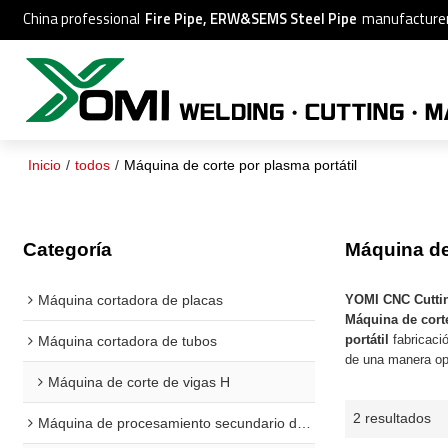
China professional
Fire Pipe, ERW&SEMS Steel Pipe
manufacture
Inicio
/
todos
/
Máquina de corte por plasma portátil
Categoría
Máquina de 
Máquina cortadora de placas
YOMI CNC Cutti
Máquina de corte
portátil
fabricaci
Máquina cortadora de tubos
de una manera op
Máquina de corte de vigas H
2 resultados
Máquina de procesamiento secundario de vigas H