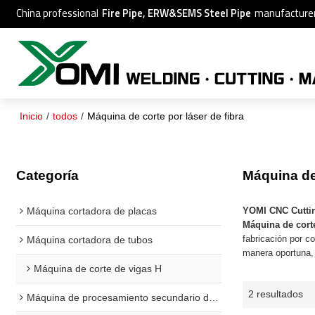
China professional
Fire Pipe, ERW&SEMS Steel Pipe
manufacture
Inicio
/
todos
/
Máquina de corte por láser de fibra
Categoría
Máquina de 
Máquina cortadora de placas
YOMI CNC Cutti
Máquina de corte
fabricación por c
Máquina cortadora de tubos
manera oportuna,
Máquina de corte de vigas H
2 resultados
Máquina de procesamiento secundario de vigas H