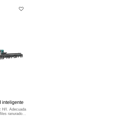
 inteligente
az H/I. Adecuada
files ranurados