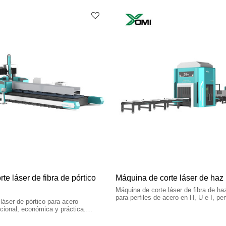
te láser de fibra de pórtico
Máquina de corte láser de haz I
Máquina de corte láser de fibra de h
para perfiles de acero en H, U e I, per
láser de pórtico para acero
y otros perfiles.
cional, económica y práctica.
para todo tipo de orificios y
as H. ·Puede cortar chapas de acero