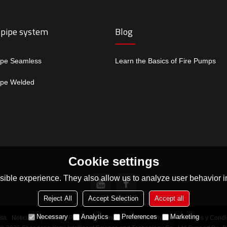
 pipe system
Blog
ipe Seamless
Learn the Basics of Fire Pumps
ipe Welded
Cookie settings
ible experience. They also allow us to analyze user behavior in
Reject All
Accept Selection
Accept all
Necessary
Analytics
Preferences
Marketing
sa
Noticias
Contacto
Problemas comunes
Noticia Privada
Términos y Condi